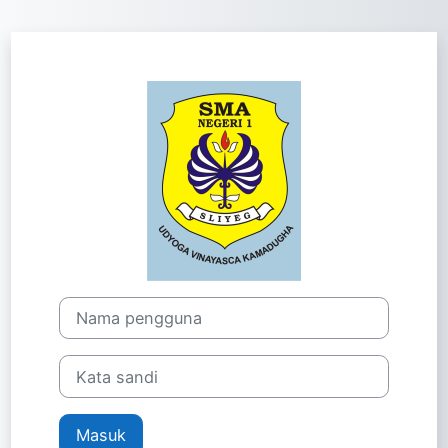
Lewati ke konten utama
Masuk ke LEAR
Nama pengguna
Kata sandi
Masuk